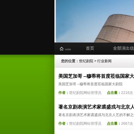
首页
全部演出信
您的位置：
世纪剧院
>
行业新闻
美国芝加哥 --穆蒂将首度莅临国家
美国芝加哥 --穆蒂将首度莅临国家大剧院
作者：
世纪剧院网站管理员
点击量：
2216次
著名京剧表演艺术家裘盛戎与北京
著名京剧表演艺术家裘盛戎与北京人艺的不解之
作者：
世纪剧院网站管理员
点击量：
2667次