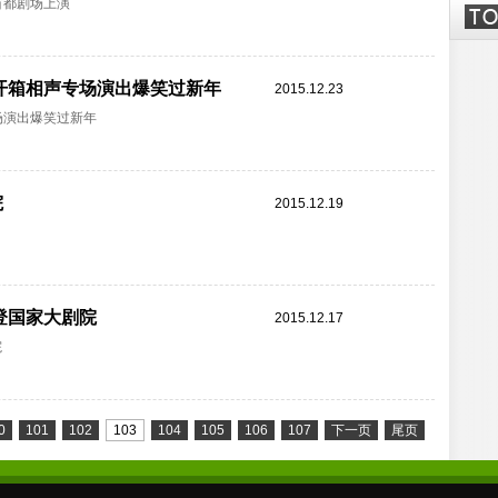
首都剧场上演
、开箱相声专场演出爆笑过新年
2015.12.23
场演出爆笑过新年
院
2015.12.19
登国家大剧院
2015.12.17
院
0
101
102
103
104
105
106
107
下一页
尾页