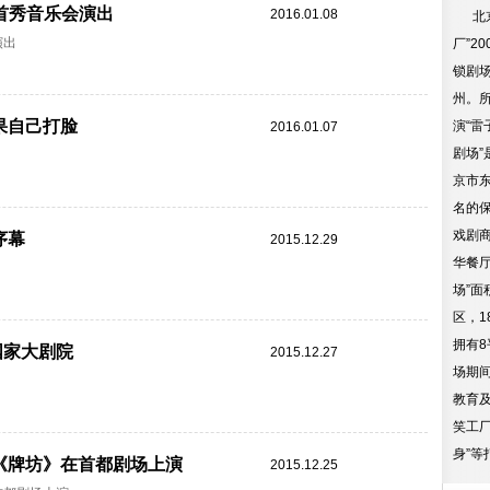
首秀音乐会演出
2016.01.08
北京
演出
厂”2
锁剧
州。所
果自己打脸
演“雷
2016.01.07
剧场”
京市
名的
戏剧
序幕
2015.12.29
华餐
场”面
区，1
拥有8
国家大剧院
2015.12.27
场期
教育及
笑工厂
身”等
戏《牌坊》在首都剧场上演
2015.12.25