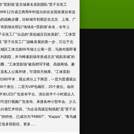
“雷剧场”是京城著名喜剧团队“雷子乐笑工
009年12月成立两周年时提出的在全国发展自有连
场的战略步骤，目标城市初期定在北京、上海、广
有剧场全部以“地域名+雷剧场”命名，全年上
子乐笑工厂”出品的“原创减压百姓喜剧”。 “工体雷
是 “雷子乐笑工厂”战略发展的第一步，它位于北
东城区工体北路66号瑞士公寓一层，马路对面即著
保利剧院，并与蜂巢剧场等形成北京“戏剧东城”的
商圈，“工体雷剧场”被高档写字楼、高级商场、豪
厅及私人公寓环绕，可谓得天独厚。“工体雷剧
积380平米，观众席分上下两层，一层为普通观众
80个座位；二层为VIP包厢区，20个座位。临街
平米LED广告发布平台。演出前半个小时观众入
间可进行视频广告发布。承接各种小型年会、少儿
白领艺术培训。“为企业高级定制戏剧”是“雷子乐
”的特色，已成功为“FM887”、“Kappa”、“青鸟健
打造多部剧目。
更多......