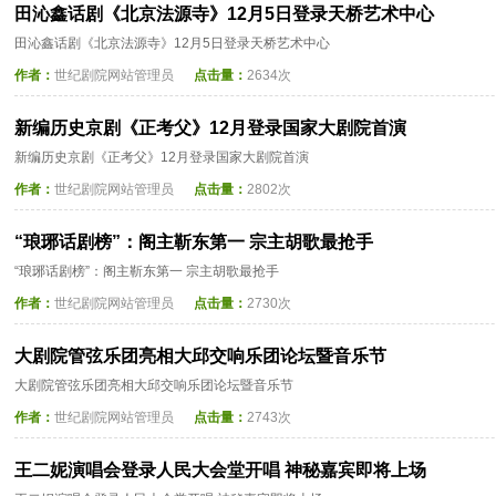
田沁鑫话剧《北京法源寺》12月5日登录天桥艺术中心
田沁鑫话剧《北京法源寺》12月5日登录天桥艺术中心
作者：
世纪剧院网站管理员
点击量：
2634次
新编历史京剧《正考父》12月登录国家大剧院首演
新编历史京剧《正考父》12月登录国家大剧院首演
作者：
世纪剧院网站管理员
点击量：
2802次
“琅琊话剧榜”：阁主靳东第一 宗主胡歌最抢手
“琅琊话剧榜”：阁主靳东第一 宗主胡歌最抢手
作者：
世纪剧院网站管理员
点击量：
2730次
大剧院管弦乐团亮相大邱交响乐团论坛暨音乐节
大剧院管弦乐团亮相大邱交响乐团论坛暨音乐节
作者：
世纪剧院网站管理员
点击量：
2743次
王二妮演唱会登录人民大会堂开唱 神秘嘉宾即将上场