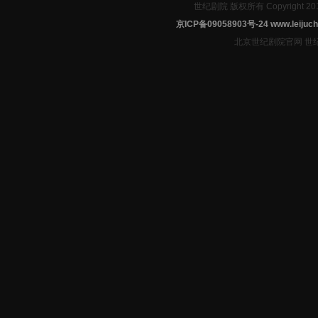
世纪剧院 版权所有 Copyright 2
京ICP备09058903号-24
www.leijuch
北京世纪剧院官网 世