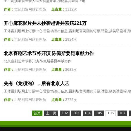
王二妮演唱会登录人民大会堂开唱 神秘嘉宾即将上场
作者：
世纪剧院网站管理员
点击量：
3112次
开心麻花影片并未抄袭起诉并索赔221万
工体雷剧场网上订票中心,雷剧场演出信息,雷剧场官网团购订票,话剧,搞笑话剧等演出,雷
作者：
世纪剧院网站管理员
点击量：
2934次
北京喜剧艺术节将开演 陈佩斯姜昆奉献力作
北京喜剧艺术节将开演 陈佩斯姜昆奉献力作
作者：
世纪剧院网站管理员
点击量：
2632次
先有《龙须沟》，后有北京人艺
工体雷剧场网上订票中心,雷剧场演出信息,雷剧场官网团购订票,话剧,搞笑话剧等演出,雷
作者：
世纪剧院网站管理员
点击量：
2772次
首页
上一页
102
103
104
105
106
107