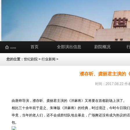
首页
全部演出信息
剧院概况
您的位置：
世纪剧院
>
行业新闻
>
濮存昕、龚丽君主演的
时间：2017.08.2
由唐烨导演，濮存昕、龚丽君主演的《洋麻将》又将要在首都剧场上演了。
相比三十余年前于是之、朱琳版《洋麻将》的经典，时过境迁，今时今日我们
毕竟，当年的老人们，还不会成群结队地去暴走，广场舞还没有成为热议的话
包。