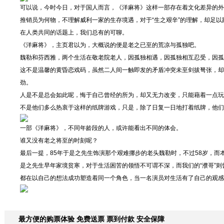
可以说，今时今日，对于国人而言，《洋麻将》这样一部存在着文化差异的外
推销员为何物，不理解威利一家的生存境遇，对于“生之艰辛”的理解，却足
在人类共同的话题上，我们总有的可聊。
《洋麻将》，主页君以为，大概说的便是老之已至的荒凉与孤独吧。
魏勒和芬西雅，两个生活在敬老院老人，因孤独相遇，因孤独相互忍受，因孤
这不是温馨的黄昏恋戏码，虽然二人间一触即发的矛盾冲突未至剑拔弩张，却
劲。
人是不是总会如此呢，悔于自己曾经的所为，却又无力改变，只能藉着一点玩
不是他们多么热衷于这样的纸牌游戏，只是，除了日复一日地打着纸牌，他们
一部《洋麻将》，不同年龄段的人，或许能看出不同的体会。
谁又没有老之将至的时刻呢？
最后一提，85年于是之先生饰演那个艰难挪步的老头魏勒时，不过58岁，而
是之先生早年家境贫寒，对于生活困苦的领悟不可谓不深，而我们的“濮哥”
都在以自己的想法成功塑造着同一个角色，当一名演员对生活有了自己的观感
最方便的购票体验 免费送票 票到付款 安全保障