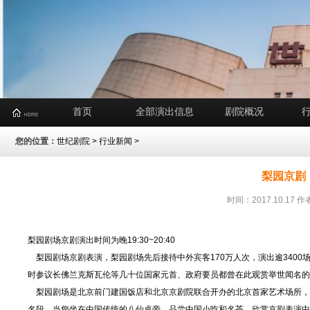
首页
全部演出信息
剧院概况
您的位置：
世纪剧院
>
行业新闻
>
梨园京剧
时间：2017.10.1
梨园剧场京剧演出时间为晚19:30~20:40
梨园剧场京剧表演，梨园剧场先后接待中外宾客170万人次，演出逾3400
时参议长佛兰克斯瓦伦等几十位国家元首、政府要员都曾在此观赏举世闻名
梨园剧场是北京前门建国饭店和北京京剧院联合开办的北京首家艺术场所，能
名段。当您坐在中国传统的八仙桌旁，品尝中国小吃和名茶，欣赏京剧表演中