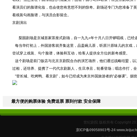
看演员们的脸谱化妆，也会使您有意想不到的惊奇。剧场还专门为您准备了英
着戏装勾画脸谱，与演员合影留念。
京剧演出
梨园剧场是京城首家茶座式剧场，自一九九○年十月八日开锣唱戏，已经走
每当华灯初上，外国游客就齐集这里，品盖碗儿茶，听原汁原味儿的京戏，感
尝试穿上戏装、勾个脸谱，体验和互动，给客人提供全方位的新奇感受。
这个剧场是前门饭店与北京京剧院合办的演艺场所，他们通过战略结盟，以
过相，还培养、提携了一代代京剧新人，生旦净丑，轮番登场；唱念作打，全
“登长城、吃烤鸭、看京剧”，如今已经成为来京外国旅游者的“必修课”。据
最方便的购票体验 免费送票 票到付款 安全保障
世纪剧院 版权所有 Copyright 2
京ICP备09058903号-24
www.leijuch