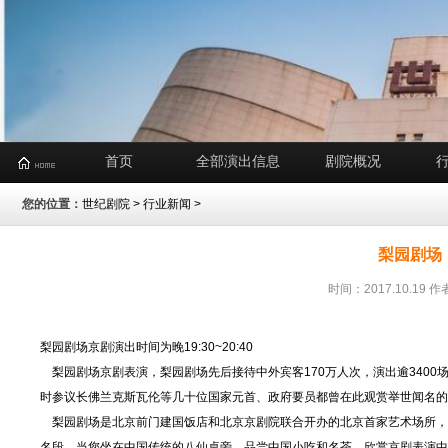
首页
全部演出信息
剧院概况
您的位置：
世纪剧院
>
行业新闻
>
梨园剧场
时间：2017.10.1
梨园剧场京剧演出时间为晚19:30~20:40
梨园剧场京剧表演，梨园剧场先后接待中外宾客170万人次，演出逾3400
时参议长佛兰克斯瓦伦等几十位国家元首、政府要员都曾在此观赏举世闻名
梨园剧场是北京前门建国饭店和北京京剧院联合开办的北京首家艺术场所，能
名段。当您坐在中国传统的八仙桌旁，品尝中国小吃和名茶，欣赏京剧表演中