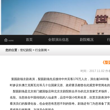
首页
全部演出信息
剧院概况
您的位置：
世纪剧院
>
行业新闻
>
《梨
时间：2017.11.0
梨园剧场京剧表演，梨园剧场先后接待中外宾客170万人次，演出逾3400
时参议长佛兰克斯瓦伦等几十位国家元首、政府要员都曾在此观赏举世闻名
梨园剧场是北京前门建国饭店和北京京剧院联合开办的北京首家艺术场所，能
名段。当您坐在中国传统的八仙桌旁，品尝中国小吃和名茶，欣赏京剧表演中
看演员们的脸谱化妆，也会使您有意想不到的惊奇。剧场还专门为您准备了英
着戏装勾画脸谱，与演员合影留念。