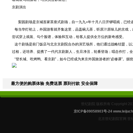
京剧演出
梨园剧场是京城首家茶座式剧场，自一九九○年十月八日开锣唱戏，已经走
每当华灯初上，外国游客就齐集这里，品盖碗儿茶，听原汁原味儿的京戏，感
尝试穿上戏装、勾个脸谱，体验和互动，给客人提供全方位的新奇感受。
这个剧场是前门饭店与北京京剧院合办的演艺场所，他们通过战略结盟，以
过相，还培养、提携了一代代京剧新人，生旦净丑，轮番登场；唱念作打，全
“登长城、吃烤鸭、看京剧”，如今已经成为来京外国旅游者的“必修课”。据
最方便的购票体验 免费送票 票到付款 安全保障
世纪剧院 版权所有 Copyright 2
京ICP备09058903号-24
www.leijuch
北京世纪剧院官网 世