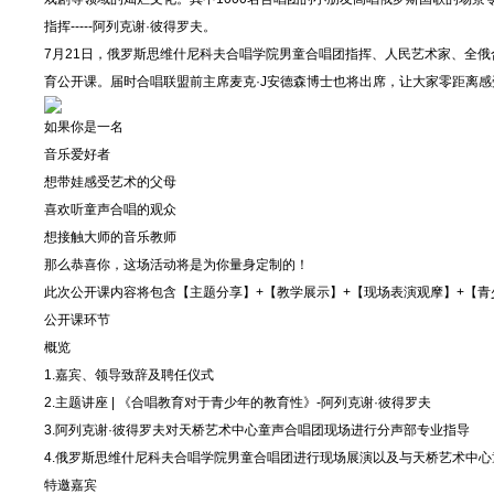
指挥-----阿列克谢·彼得罗夫。
7月21日，俄罗斯思维什尼科夫合唱学院男童合唱团指挥、人民艺术家、全
育公开课。届时合唱联盟前主席麦克·J安德森博士也将出席，让大家零距离
如果你是一名
音乐爱好者
想带娃感受艺术的父母
喜欢听童声合唱的观众
想接触大师的音乐教师
那么恭喜你，这场活动将是为你量身定制的！
此次公开课内容将包含【主题分享】+【教学展示】+【现场表演观摩】+【
公开课环节
概览
1.嘉宾、领导致辞及聘任仪式
2.主题讲座 | 《合唱教育对于青少年的教育性》-阿列克谢·彼得罗夫
3.阿列克谢·彼得罗夫对天桥艺术中心童声合唱团现场进行分声部专业指导
4.俄罗斯思维什尼科夫合唱学院男童合唱团进行现场展演以及与天桥艺术中
特邀嘉宾