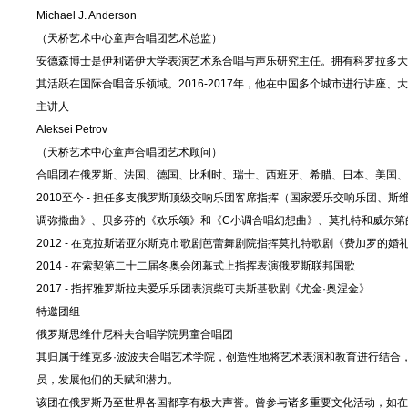
Michael J. Anderson
（天桥艺术中心童声合唱团艺术总监）
安德森博士是伊利诺伊大学表演艺术系合唱与声乐研究主任。拥有科罗拉多大
其活跃在国际合唱音乐领域。2016-2017年，他在中国多个城市进行讲
主讲人
Aleksei Petrov
（天桥艺术中心童声合唱团艺术顾问）
合唱团在俄罗斯、法国、德国、比利时、瑞士、西班牙、希腊、日本、美国、
2010至今 - 担任多支俄罗斯顶级交响乐团客席指挥（国家爱乐交响乐团
调弥撒曲》、贝多芬的《欢乐颂》和《C小调合唱幻想曲》、莫扎特和威尔第
2012 - 在克拉斯诺亚尔斯克市歌剧芭蕾舞剧院指挥莫扎特歌剧《费加罗的婚
2014 - 在索契第二十二届冬奥会闭幕式上指挥表演俄罗斯联邦国歌
2017 - 指挥雅罗斯拉夫爱乐乐团表演柴可夫斯基歌剧《尤金·奥涅金》
特邀团组
俄罗斯思维什尼科夫合唱学院男童合唱团
其归属于维克多·波波夫合唱艺术学院，创造性地将艺术表演和教育进行结合，
员，发展他们的天赋和潜力。
该团在俄罗斯乃至世界各国都享有极大声誉。曾参与诸多重要文化活动，如在