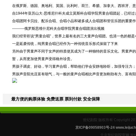
在俄罗斯、德国、奥地利、英国、比利时、荷兰、希腊、加拿大、西班牙、意
自1944年亚历山大·思维尼什科夫成立莫斯科合唱学院男童合唱团起，已经
合唱团阿卡贝拉、配乐合唱、合唱小品和诸多成人合唱团和管弦乐团的重要作
----------俄罗斯思维什尼科夫合唱学院男童合唱团演出视频
我们经常听说“男童合唱”，世界上最有名的三大童声合唱团。也清一色的都
一是延袭传统，纯男童合唱已经作为一种传统音乐形式保留了下来
另外由于男童声不同于女声的特质使其成为了一种独特的音乐文化。男童声的
暂，从而更加使男童声变得格外珍贵。
男孩子调皮、好动，学习童声合唱，帮助他们学会安静地聆听，加强专注力；
男孩声音阳光且富有朝气，与一般的童声合唱相比声音更加刚劲有力、富有阳
最方便的购票体验 免费送票 票到付款 安全保障
世纪剧院 版权所有 Copyright 2
京ICP备09058903号-24
www.leijuch
北京世纪剧院官网 世