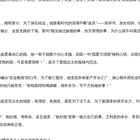
，精明算计。为了保住祖业，他跟着时代的浪潮不断“改良”——添评书、加女招待、
被占、走投无路的下场。那句“我没做过缺德的事，伤天害理的事，为什么就不叫我活
血爱着自己的国。他一辈子就图个问心无愧，却因一句“我爱大清国”锒铛入狱。出狱
爱我的国，可是谁爱我呀！”，道尽了爱国志士的孤独与悲凉。
喊出“实业救国”的口号。为了救亡图存，他变卖所有家产开办工厂，满心期许用实业
望的他只能苦笑：“有钱就得吃喝嫖赌，胡作非为，可千万别做好事！”
们是芸芸众生的缩影，有理想，有抱负，愿意为了活下去、为了家国变好拼尽全力，可
宁、攸好德、考终命。这
五福里
，“攸好德”是唯一操之在己的事。王利发的本分、常
，应得寿终正寝。