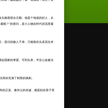
改头换面迎合主顾。他是个地道的好人，从
着呢？”的质问，是小人物在时代洪流里最
后，昔日的旗人子弟，只能靠街头卖花生米
撑起国家的脊梁。可到头来，半生心血被当
结局却充满了刺骨的讽刺。
四爷的正直、秦仲义的赤诚，都是刻在骨子里