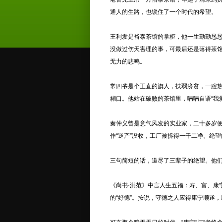
通人的生路，也锁住了一个时代的希望。
王利发
是裕泰茶馆的掌柜，他一生勤勤恳恳
没做过伤天害理的事，可最后还是落得茶馆
无力的悲鸣。
常四爷是个正直的旗人，扶弱济贫，一腔热
糊口。他站在破败的茶馆里，喃喃自语“我
秦仲义
曾是意气风发的实业家，二十多岁便
作“逆产”没收，工厂被拆得一干二净。绝
三句简短的话，道尽了三辈子的绝望。他
《
尚书·洪范
》中言人生五福：寿、富、康
的“好德”。按说，守德之人应得康宁顺遂