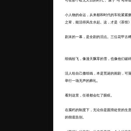
可在那个暗无天日的时代，“康宁”与“考终
小人物的命运，从来都和时代的车轮紧紧
之辈，能活得风生水起。这，才是《茶馆
剧末的一幕，是全剧的泪点。三位花甲古
纸钱纷飞，像漫天飘零的雪，也像他们破
活人给自己撒纸钱，本是荒诞的闹剧，可
举行一场无声的葬礼。
看到这里，任谁都会红了眼眶。
在腐朽的制度下，无论你是圆滑处世的生
的彻底告别。