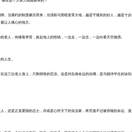
命”哪里是个人努力就能换来的？
捆绑。当腐朽的制度碾压而来，当强权与黑暗笼罩大地，越是守规矩的好人，越是寸步
》最让人痛心的地方。
稀的老人，佝偻着脊背，捡起地上的纸钱，一边走，一边念，一边向着天空抛洒。
碎的人生。
落在这三位老人身上，只剩彻骨的悲凉。这是对自身命运的自嘲，是与颠沛半生的诀别
意人，还是正直爱国的志士，亦或是心怀天下的实业家，终究逃不过被吞噬的命运。漫