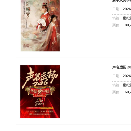
新中式美学
日期：
2026
场馆：
世纪
票价：
180,
声名远扬 2
日期：
2026
场馆：
世纪
票价：
160,