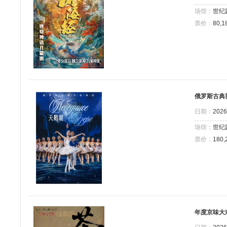
场馆：
世纪
票价：
80,1
俄罗斯古典
日期：
2026
场馆：
世纪
票价：
180,
年度京味大