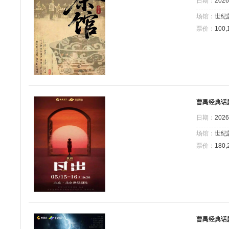
日期：
2026
场馆：
世纪
票价：
100,
曹禺经典话
日期：
2026
场馆：
世纪
票价：
180,
曹禺经典话