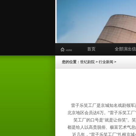
首页
全部演出信
您的位置：
世纪剧院
>
行业新闻
>
雷子乐笑工厂是京城知名戏剧领军品牌
北京地区会员达6万。“雷子乐笑工厂
笑工厂的口号是“就是让你笑”。笑
都是给人以高贵脱俗、极富艺术气息
近几年，“雷子乐笑工厂”扎根京城