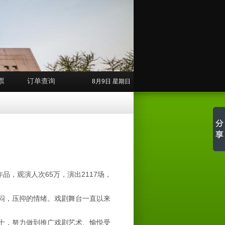
票
订单查询
8月9日 星期日
品，观演人次65万，演出2117场，
闷，压抑的情绪。戏剧舞台一直以来
士，努力做到推广戏剧艺术、愉悦受