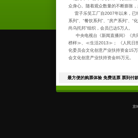
众身心。随着观众数量的不断膨胀，
雷子乐笑工厂自2007年以来，已经成
系列”、“餐饮系列”、“房产系列”、
尚乌托邦”组织，会员已达5万人。
中央电视台《新闻直播间》《共同
榜样≫、≪生活2013≫； 《人民
化委员会文化创意产业扶持资金15万
会文化创意产业扶持资金85万元。
最方便的购票体验 免费送票 票到付款
京I