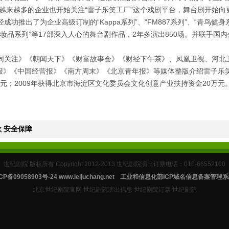
越来越多的企业也开始关注“雷子乐笑工厂”这个戏剧平台，舞台剧开始向
功推出了为企业高级订制的“Kappa系列”、“FM887系列”、“青鸟健身系
“化妆品系列”等17部深入人心的舞台剧作品，2年多演出850场。并联手
关注》《朝闻天下》《财富故事会》《财经下午茶》、凤凰卫视、河北
日报》《中国经营报》《南方周末》《北京青年报》等媒体整版介绍雷子乐笑
元；2009年获得北京市海淀区文化委员会文化创意产业扶持资金20万元。
 安全保障
世纪剧院 版权所有 Copyright 2012-2013 世纪剧院演出订票电话：010-66552100
CP备09058903号-24
www.leijuchang.net
工业和信息化部ICP域名信息备案管理系
北京世纪剧院官网 世纪剧院演出信息 世纪剧院订票 世纪剧院