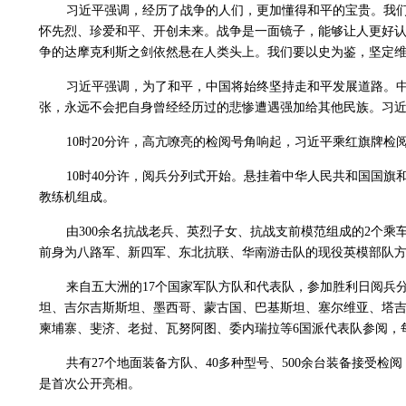
习近平强调，经历了战争的人们，更加懂得和平的宝贵。我们
怀先烈、珍爱和平、开创未来。战争是一面镜子，能够让人更好
争的达摩克利斯之剑依然悬在人类头上。我们要以史为鉴，坚定
习近平强调，为了和平，中国将始终坚持走和平发展道路。
张，永远不会把自身曾经经历过的悲惨遭遇强加给其他民族。习近
10时20分许，高亢嘹亮的检阅号角响起，习近平乘红旗牌检
10时40分许，阅兵分列式开始。悬挂着中华人民共和国国旗
教练机组成。
由300余名抗战老兵、英烈子女、抗战支前模范组成的2个
前身为八路军、新四军、东北抗联、华南游击队的现役英模部队
来自五大洲的17个国家军队方队和代表队，参加胜利日阅兵
坦、吉尔吉斯斯坦、墨西哥、蒙古国、巴基斯坦、塞尔维亚、塔吉
柬埔寨、斐济、老挝、瓦努阿图、委内瑞拉等6国派代表队参阅
共有27个地面装备方队、40多种型号、500余台装备接受检
是首次公开亮相。