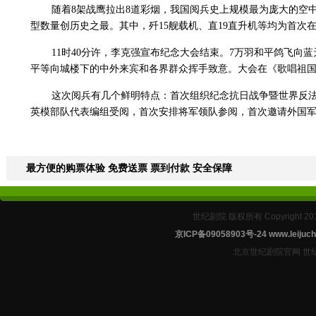
随着8架战鹰拉出8道彩烟，我国阅兵史上规模最为庞大的空中
型数量创历史之最。其中，歼15舰载机、直19直升机等均为首次
11时40分许，李克强宣布纪念大会结束。7万羽和平鸽飞向
平等向城楼下的中外来宾和各界群众挥手致意。大会在《歌唱祖
这次阅兵有几个鲜明特点：首次组织纪念抗日战争暨世界反
英模部队代表编组受阅，首次安排将军领队参阅，首次邀请外国军
最方便的购票体验 免费送票 票到付款 安全保障
世纪剧院 版权所有 Copyright 2
京ICP备09058903号-24
www.leijuch
北京世纪剧院官网 世