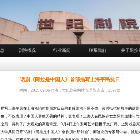
息
剧院概况
行业新闻
联系我们
关于退换
话剧《阿拉是中国人》首部描写上海平民抗日
时间：2015.09.06 作者：世纪剧院网站管理员 点击：2597次
部描写上海平民在上海沦陷时期面对日寇的血腥统治不屈不饶、顽强抵抗的故事的话剧
形象，不仅表现了中国人勇敢无畏的精神，更表现了上海人在民族存亡之际的血性与气
演之后，得到了广大观众的高度肯定。
9
月
4
日上午
安可艺术团携手文广局、上海戏剧家
大学共同召开“话剧《阿拉是中国人》创作演出研讨会”。而这次的专家研讨会，就是
鲜活生动、结构更加合理、表演更能符合历史的情境与人物的心理。