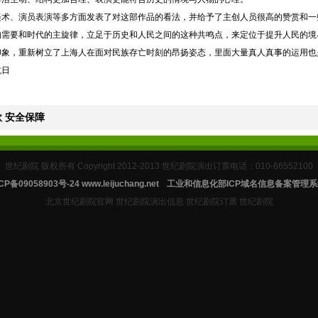
美术、演员表演等多方面发表了对这部作品的看法，并给予了主创人员很高的赞赏和一
的需要和时代的主旋律，立足于历史和人民之间的这种共鸣点，来定位于提升人民的境
印象，重新树立了上海人在面对民族存亡时刻的昂扬姿态，里面大量真人真事的运用也
抗日
 安全保障
世纪剧院 版权所有 Copyright 2012-2013 世纪剧院演出订票电话：010-66552100
CP备09058903号-24
www.leijuchang.net
工业和信息化部ICP域名信息备案管理系
北京世纪剧院官网 世纪剧院演出信息 世纪剧院订票 世纪剧院