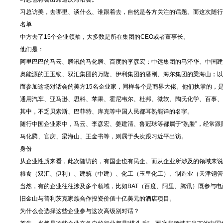
习总访美，去哪里、谈什么、谁跟着去，自然是各方关注的话题。而这次随行
名单
中方去了15个企业领袖，大多数是所在集团的CEO或者董事长。
他们是：
阿里巴巴的马云、腾讯的马化腾、百度的李彦宏；中远集团的马泽华、中国建
奥能源的王玉锁、双汇集团的万隆、伊利集团的潘刚、海尔集团的梁海山；以
而参加这场对话会的美方15名企业家，同样各个是商界大佬。他们执掌的，
通用汽车、亚马逊、思科、苹果、霍尼韦尔、杜邦、微软、陶氏化学、百事、
其中，不乏贝索斯、巴菲特、库克等中国人民都耳熟能详的名字。
随行中国企业家中，马云、李彦宏、姜建清、鲁冠球等都属于“熟脸”，经常跟
马化腾、官庆、梁海山、王金书等，则属于头次跟习近平出访。
身份
从企业性质来看，此次随访的，有国企也有民企。而从企业所涉及的领域来说
粮食（双汇、伊利）、建筑（中建）、化工（玉皇化工）、制造业（天津钢管
当然，有的企业往往涉及多个领域，比如BAT（百度、阿里、腾讯）既参与
旧金山与普利茨克家族合作投资价值十亿美元的酒店项目。
为什么会选择这些企业参与这次高级别对话？