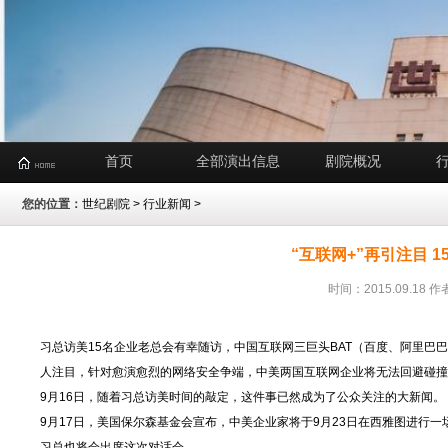
首页
全部演出信息
剧院概况
您的位置：
世纪剧院
>
行业新闻
>
“互联网+”再引注目 
时间：2015.09.1
习总访美15名企业老总会有幸随访，中国互联网三巨头BAT（百度、阿里巴巴
人注目，针对愈演愈烈的网络安全争端，中美两国互联网企业将无法回避碰撞
9月16日，随着习总访美时间的敲定，这件事已然成为了公众关注的大新闻。
9月17日，美国保尔森基金会宣布，中美企业家将于9月23日在西雅图进行一
习总也将会出席这次对话会。