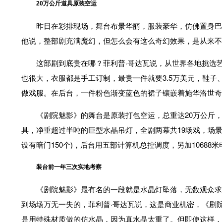
20万公斤道具原装空运
昨日在彩排现场，舞台布景华丽，服装豪华，仿佛置身巴黎歌
他说，整部剧充满魔幻，但怎么会有这么奇幻效果，是从来不
这部剧到底贵在哪？菲利普·哥达瓦说，从世界各地挑选
也很大，衣服都是手工订制，最贵一件就要3.5万美元，鞋子
做戏服。在后台，一件粉色渐变蓝色的裙子镶嵌着施华洛世奇
《剧院魅影》的舞台是原装打包空运，总重达20万公斤，共需
具，净重超过半吨的巨型水晶吊灯，全剧两幕共19场戏，场景
设有暗门150个)，后台用五部计算机总控调度，另加1068
装台前一年三次实地考察
《剧院魅影》最有名的一段就是水晶灯坠落，无数观众求
到场场万无一失的，菲利普·哥达瓦说，这是商业机密，《剧
是用特殊材质做的仿水晶，因为真水晶太重了。但即使这样，