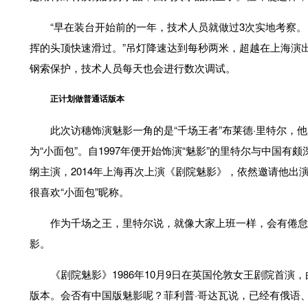
“早在装台开始前的一年，技术人员就做过3次实地考察。
挥的头顶快速滑过。”吊灯降速达到每秒两米，超越在上海演出的1
钢索保护，技术人员每天也会进行数次调试。
正计划做普通话版本
此次访穗饰演魅影一角的是“千场王者”布莱德·里特尔，他
为“小面包”。自1997年便开始饰演“魅影”的里特尔与中国
纲主演，2014年上海再次上演《剧院魅影》，依然邀请他
很喜欢“小面包”昵称。
作为千场之王，里特尔说，就像大家上班一样，会有倦怠
影。
《剧院魅影》1986年10月9日在英国伦敦女王剧院首演
版本。会否有中国版魅影呢？菲利普·哥达瓦说，已经有俄语