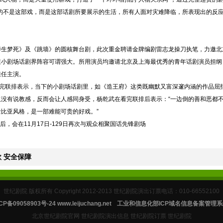
字指的不是这部戏，而是这部话剧所要展示的生活，所有人面对灾难降临，所表现出的反
梦死》及《跳墙》的圆核舞台剧，此次重金聘请金牌编剧雷志龙操刀执笔，力邀北
在小剧场话剧界阵容可谓强大。所用演员均邀请北京及上海最优秀的青年话剧演员担纲
担任主演。
完联排表示，当下的小剧场话剧里，如《造王府》这类既幽默又富深邃内涵的作品屈
没有说教感，反而会让人感同身受，杨乾武在看完联排后表示：“一边倒的善和恶都
比亚风格，是一部难能可贵的好戏。”
后，会在11月17日-129日再次与观众相聚国话先锋剧场
 安全保障
世纪剧院 版权所有 Copyright 2012-2013 世纪剧院演出订票电话：010-66552100
CP备09058903号-24
www.leijuchang.net
工业和信息化部ICP域名信息备案管理系
北京世纪剧院官网 世纪剧院演出信息 世纪剧院订票 世纪剧院