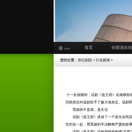
首页
全部演出信
您的位置：
世纪剧院
>
行业新闻
>
十一长假期间，话剧《造王府》在南锣鼓
完联排后对该剧给予了极大地肯定。该剧即
荒诞的不是戏，是生活
话剧《造王府》讲述了一个发生在民国时
交织在一起，用荒诞的手法解构严肃的故
话剧《造王府》没有严格的构建“主角”式