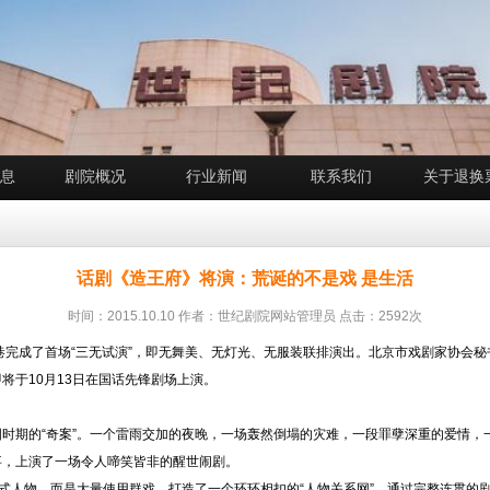
息
剧院概况
行业新闻
联系我们
关于退换
话剧《造王府》将演：荒诞的不是戏 是生活
时间：2015.10.10 作者：世纪剧院网站管理员 点击：2592次
巷完成了首场“三无试演”，即无舞美、无灯光、无服装联排演出。北京市戏剧家协会
将于10月13日在国话先锋剧场上演。
期的“奇案”。一个雷雨交加的夜晚，一场轰然倒塌的灾难，一段罪孽深重的爱情，
事，上演了一场令人啼笑皆非的醒世闹剧。
人物，而是大量使用群戏，打造了一个环环相扣的“人物关系网”，通过完整连贯的