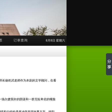
票
订单查询
8月8日 星期六
秘书长杨乾武老师作为本剧的文学顾问，在看
一场尔虞我诈的阴谋和一群无耻卑劣的嘴脸
剧情和尖锐的矛盾冲突表现故事主旨。编剧