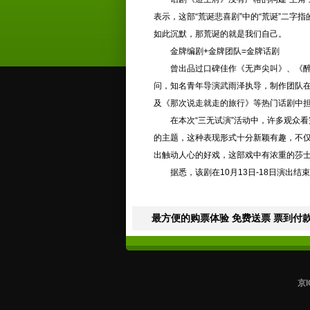
表示，这部“荒诞悲喜剧”中的“荒诞”二
如此沉默，那荒诞的就是我们自己。
金牌编剧+金牌团队=金牌话剧
曾出品过口碑佳作《无声尖叫》、《醉生
问，知名青年导演武雨泽执导，制作团队
及《那次说走就走的旅行》等热门话剧中
在本次“三无试演”活动中，许多观众看
的主题，这种表现形式十分新颖有趣，不仅
出触动人心的好戏，这部戏中有浓重的莎士
据悉，该剧在10月13日-18日演出结束
最方便的购票体验 免费送票 票到付款
京I