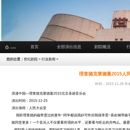
首页
全部演出信息
剧院概况
您的位置：
世纪剧院
>
行业新闻
>
理查德克莱德曼2015
时间：2015.11.2
浪漫中国―理查德克莱德曼2015北京圣诞音乐会
演出时间：2015-12-25
演出场馆：人民大会堂
我听理查德的磁带度过的童年~同学都说我好可怜但我很享受~喜欢钢琴曲不
能同意更多！一个音乐人不仅要看所谓的水平，还要看与听众的共鸣么。最爱
想到我上初中的时候，那时候学习特别认真，每次学习都会边学习边听复读