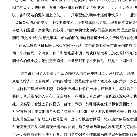
阳光的英姿，他的每一首曲子都不知道被我重复了多少遍了。。。今天在其他
哎，各种莫名的滋味涌上心头。。。只希望他的晚年永远健康快乐！！！谢谢
音乐是心与心的交流，不仅要求技术，还要有感情和共鸣，理查德克莱德曼
带给人们温暖，净化我们的心灵，很简单的对比 朗朗只是演奏家 而理查德是音
朗朗 但是以上说的都是事实，单纯的模仿和创新有可比性么？所以现在能创
为什么我感觉秋日私语，水边的阿狄丽娜，梦中的婚礼这三首曲子的调有点
同一个作曲同一个演奏，秋日和婚礼是小调，阿狄丽娜大调，怎么听都不相似
朗什么的做比较，还说克莱德曼在全世界都不怎么受待见，只是在中国吃香。
这里说几句个人看法：不知道那些人怎么在评判自己，评判他人，就像一
来给人给人一张很清新，舒畅的感觉，要是能亲自听下老克本人的弹奏，多么
1. 流行和古典很难去比较。就像美声和流行歌曲一样，谁难度大、成就高
要的，音乐贵在沁入人心。无奈总有一些朋友，喜欢说“老克也就X级水平，
处。说实话，看过太多的模仿、自弹，节奏、韵味都实在难以和老克相比；
2. 官方数据：老克出道至今唱片销量7000万张；绝大多数都来自欧美；包
老克现在还在不断地进行世界巡演，这个可以去官网看，地点还大多是在欧洲
3. 老克及其团队推动着现代钢琴的发展，给了钢琴乃至传统器乐更多的可
音乐，慢慢随着时间变为经典。特别是在钢琴和传统器乐未能完全像唱歌那样