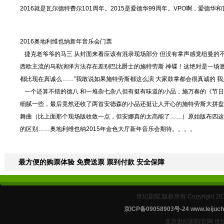
2016就是瓦尔德特费尔101周年。2015是爱德华99周年。VPO啊，爱德
2016奥地利维也纳新年音乐会门票
捷克老爷爷的马三 从封面来看应该有混录现场部分 但没有掌声感觉纽曼的不
西欧主流的马勒演绎方法存在差别巴比爵士的施特劳斯 神碟！这绝对是一场激
都比现在真诚么……”我敢说如果施特劳斯都这么演 大家鼓掌都会很真诚的 
一个还算不错的德八 和一堆杂七杂八但有挺有味道的小品，施万春的《节日
细腻一些，最后竟然还收了两首安德森的小品还挺让人开心的施特劳斯大拼盘
舞曲（比上面那个现场版收敛一点，但安娜真的太高能了……）原始版布四这
的区别……奥地利维也纳2015年金色大厅新年音乐会期待。。。。
最方便的购票体验 免费送票 票到付款 安全保障
世纪剧院 版权所有 Copyright 2
京ICP备09058903号-24
www.leijuch
北京世纪剧院官网 世