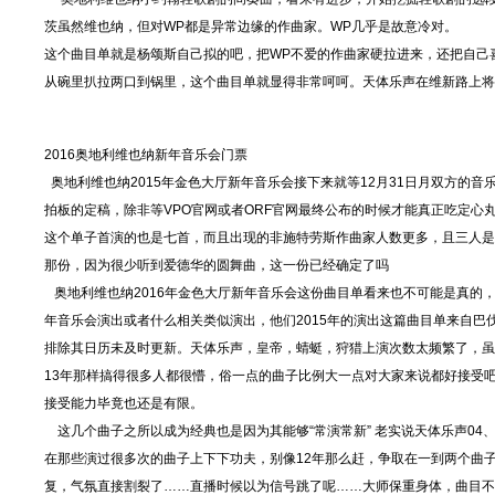
茨虽然维也纳，但对WP都是异常边缘的作曲家。WP几乎是故意冷对。
这个曲目单就是杨颂斯自己拟的吧，把WP不爱的作曲家硬拉进来，还把自己
从碗里扒拉两口到锅里，这个曲目单就显得非常呵呵。天体乐声在维新路上将
2016奥地利维也纳新年音乐会门票
奥地利维也纳2015年金色大厅新年音乐会接下来就等12月31日月双方的
拍板的定稿，除非等VPO官网或者ORF官网最终公布的时候才能真正吃定
这个单子首演的也是七首，而且出现的非施特劳斯作曲家人数更多，且三人是
那份，因为很少听到爱德华的圆舞曲，这一份已经确定了吗
奥地利维也纳2016年金色大厅新年音乐会这份曲目单看来也不可能是真的，
年音乐会演出或者什么相关类似演出，他们2015年的演出这篇曲目单来自
排除其日历未及时更新。天体乐声，皇帝，蜻蜓，狩猎上演次数太频繁了，虽
13年那样搞得很多人都很懵，俗一点的曲子比例大一点对大家来说都好接受
接受能力毕竟也还是有限。
这几个曲子之所以成为经典也是因为其能够“常演常新” 老实说天体乐声04、0
在那些演过很多次的曲子上下下功夫，别像12年那么赶，争取在一到两个曲
复，气氛直接割裂了……直播时候以为信号跳了呢……大师保重身体，曲目不